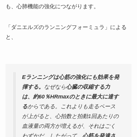
も、心肺機能の強化につながります。
「ダニエルズのランニングフォーミュラ」による
と、
Eランニングは心筋の強化にも効果を発
揮する。
なぜなら
心臓の収縮する力
は、約60％HRmaxのときに最大に達す
る
からである。これよりも走るペース
が上がると、心拍数と拍動1回あたりの
血液量の両方が増えるが、それはごく
わずかだ。したがって、
心筋を発達さ