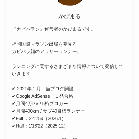
かぴまる
『カピバラン』運営者のかぴまるです。
福岡国際マラソン出場を夢見る
カピバラ顔のアラサーランナー。
ランニングに関するさまざまな情報について発信して
いきます。
✔ 2021年１月 当ブログ開設
✔Google AdSense １発合格
✔月間4万PV / 5桁ブロガー
✔月間400km / サブ40目標ランナー
✔Full ：2'41'59（2026.1）
✔Half：1'16'22（2025.12）