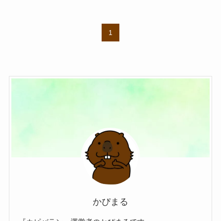
1
かぴまる