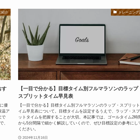
ズ紹介
トレーニング
おす
【一目で分かる】目標タイム別フルマラソンのラップ
スプリットタイム早見表
に優
【一目で分かる】目標タイム別フルマラソンのラップ・スプリット
保温ア
イム早見表について。目標タイムを設定するうえで、ラップ・スプ
欠で
ットタイムを把握することが大切。本記事では、ゴールタイム2時
で、
から5分間隔で細かく解説していくので、ぜひ目標設定の参考にし
ください。
2024年11月16日