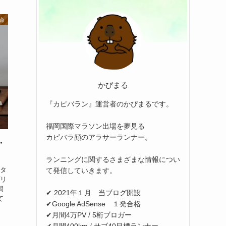
論
かぴまる
『カピバラン』運営者のかぴまるです。
福岡国際マラソン出場を夢見る
カピバラ顔のアラサーランナー。
・
ランニングに関するさまざまな情報につい
タ
て発信していきます。
リ
間
✔ 2021年１月 当ブログ開設
て
✔Google AdSense １発合格
✔月間4万PV / 5桁ブロガー
✔月間400km / サブ40目標ランナー