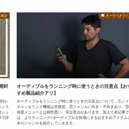
ズ紹介
オーディオブッ
開封
オーディブルをランニング時に使うときの注意点【お
すめ製品紹介アリ】
開封レ
オーディブルをランニング時に使うときの注意点について。①ノイ
ランス
キャンセリング機能は非推奨、②ジャンルに向き・不向きあり、③
能シュ
強度メニューとは相性悪い、等注意点があります。加えて本記事で
事で詳
は、よりランニング×オーディブルを快適にするおすすめアイテム
本のジャンルを紹介していきます。