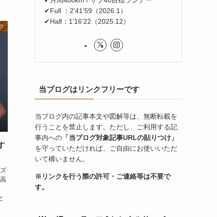
✔Full ：2'41'59（2026.1）
✔Half：1'16'22（2025.12）
ク
当ブログはリンクフリーです
当ブログ内の記事本文や図解等は、無断転載を
行うことを禁止します。ただし、ご利用する記
事内への
「当ブログ対象記事URLの貼りつけ」
す
を守っていただければ、ご自由にお使いいただ
いて構いません。
ズ
※リンクを行う際の許可・ご連絡等は不要で
高
す。
と