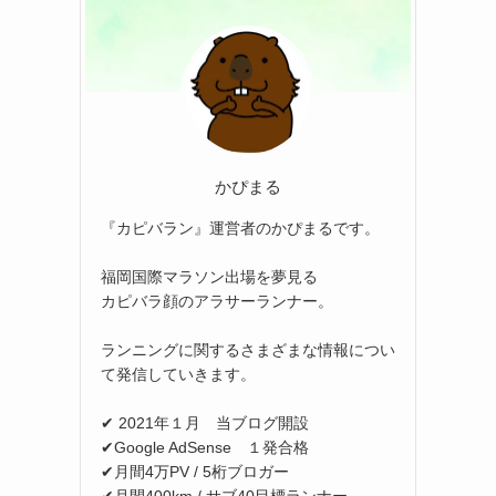
かぴまる
『カピバラン』運営者のかぴまるです。
福岡国際マラソン出場を夢見る
カピバラ顔のアラサーランナー。
ランニングに関するさまざまな情報につい
て発信していきます。
✔ 2021年１月 当ブログ開設
✔Google AdSense １発合格
✔月間4万PV / 5桁ブロガー
✔月間400km / サブ40目標ランナー