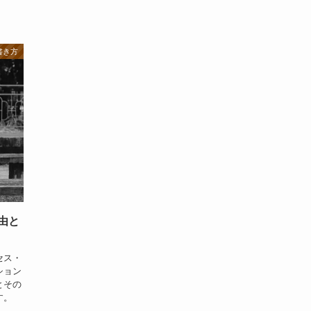
書き方
由と
セス・
ション
とその
す。