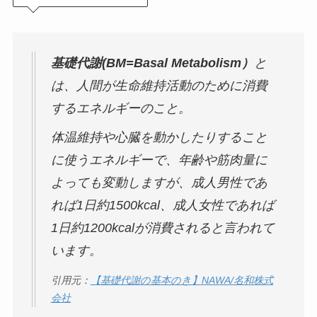
基礎代謝(BM=Basal Metabolism）
と
は、人間が生命維持活動のために消費
するエネルギーのこと。
体温維持や心臓を動かしたりすること
に使うエネルギーで、年齢や筋肉量に
よっても変動しますが、成人男性であ
れば1日約1500kcal、成人女性であれば
1日約1200kcalが消費されると言われて
います。
引用元：
【基礎代謝の基本のき】NAWA/名和株式
会社