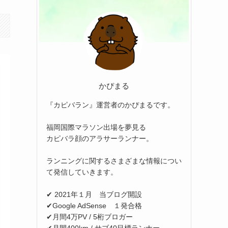
かぴまる
『カピバラン』運営者のかぴまるです。
福岡国際マラソン出場を夢見る
カピバラ顔のアラサーランナー。
ランニングに関するさまざまな情報につい
て発信していきます。
✔ 2021年１月 当ブログ開設
✔Google AdSense １発合格
✔月間4万PV / 5桁ブロガー
✔月間400km / サブ40目標ランナー