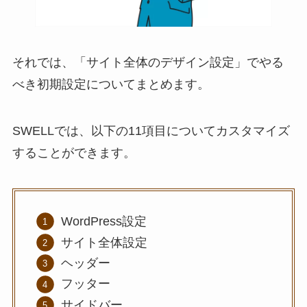
それでは、「サイト全体のデザイン設定」でやる
べき初期設定についてまとめます。
SWELLでは、以下の11項目についてカスタマイズ
することができます。
WordPress設定
サイト全体設定
ヘッダー
フッター
サイドバー