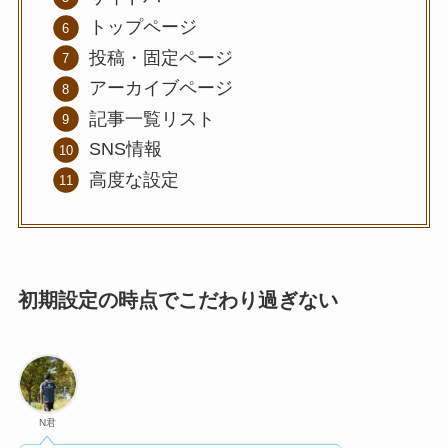
トップページ
投稿・固定ページ
アーカイブページ
記事一覧リスト
SNS情報
高度な設定
初期設定の時点でこだわり過ぎない
N君