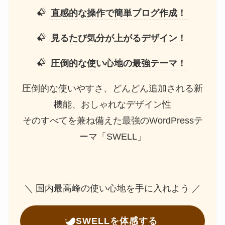
直感的な操作で簡単ブログ作成！
見るたび気分が上がるデザイン！
圧倒的な使い心地の最強テーマ！
圧倒的な使いやすさ、どんどん追加される新
機能、おしゃれなデザイン性
そのすべてを兼ね備えた最強のWordPressテ
ーマ「SWELL」
＼ 国内最高峰の使い心地を手に入れよう ／
SWELLを体感する