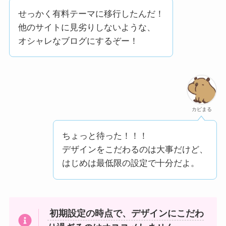
せっかく有料テーマに移行したんだ！
他のサイトに見劣りしないような、
オシャレなブログにするぞー！
カピまる
ちょっと待った！！！
デザインをこだわるのは大事だけど、
はじめは最低限の設定で十分だよ。
初期設定の時点で、デザインにこだわ