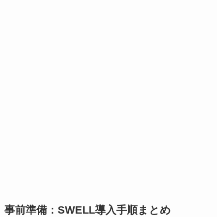
事前準備：SWELL導入手順まとめ