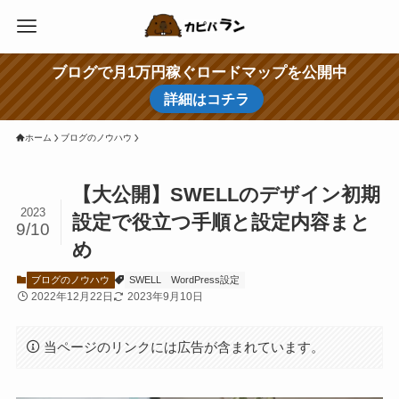
ブログで月1万円稼ぐロードマップを公開中
詳細はコチラ
ホーム
ブログのノウハウ
【大公開】SWELLのデザイン初期
2023
設定で役立つ手順と設定内容まと
9/10
め
ブログのノウハウ
SWELL
WordPress設定
2022年12月22日
2023年9月10日
当ページのリンクには広告が含まれています。