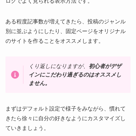
ログでよく見られる表示方法です。
ある程度記事数が増えてきたら、投稿のジャンル
別に並ぶようにしたり、固定ページをオリジナル
のサイトを作ることをオススメします。
くり返しになりますが、
初心者がデザ
インにこだわり過ぎるのはオススメし
ません。
まずはデフォルト設定で様子をみながら、慣れて
きたら徐々に自分の好きなようにカスタマイズし
ていきましょう。