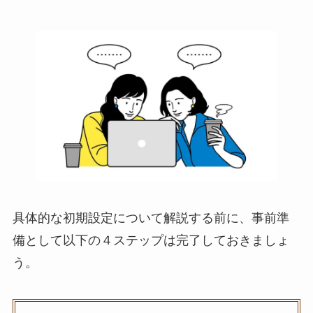
具体的な初期設定について解説する前に、事前準
備として以下の４ステップは完了しておきましょ
う。