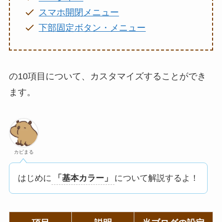
スマホ開閉メニュー
下部固定ボタン・メニュー
の10項目について、カスタマイズすることができ
ます。
カピまる
はじめに
「基本カラー」
について解説するよ！