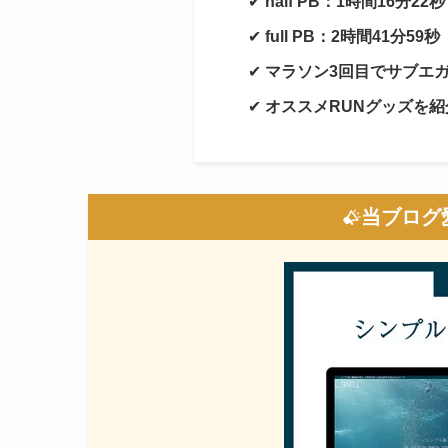
✔
half PB：1時間16分22秒
✔
full PB：2時間41分59秒
✔
マラソン3回目でサブエ
✔
オススメRUNグッズを紹
当ブログ