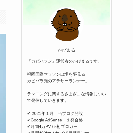
かぴまる
『カピバラン』運営者のかぴまるです。
福岡国際マラソン出場を夢見る
カピバラ顔のアラサーランナー。
ランニングに関するさまざまな情報につい
て発信していきます。
✔ 2021年１月 当ブログ開設
✔Google AdSense １発合格
✔月間4万PV / 5桁ブロガー
✔月間400km / サブ40目標ランナー