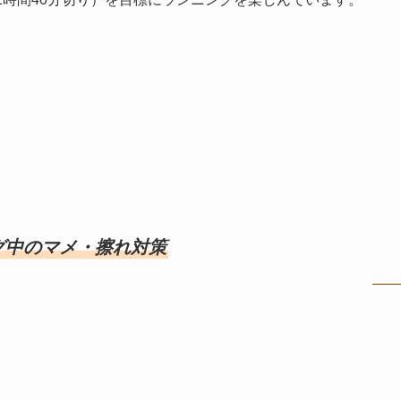
グ中のマメ・擦れ対策