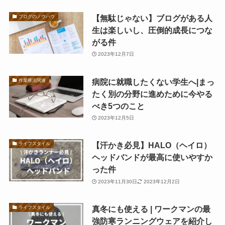
【無駄じゃない】ブログがある人
ブログのノウハウ
生は楽しいし、圧倒的成長につな
がる件
2023年12月7日
病院に就職したくない学生へ|まっ
作業療法関連
たく別の分野に進めために今やる
べき5つのこと
2023年12月5日
【汗かき必見】HALO（ヘイロ）
ライフスタイル
ヘッドバンドが最高に使いやすか
った件
2023年11月30日
2023年12月2日
真冬にも使える | ワークマンの最
ライフスタイル
強防寒ランニングウェアを紹介し